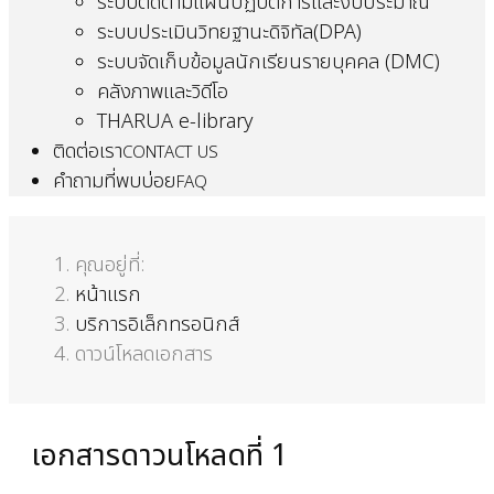
ระบบติดตามแผนปฏิบัติการและงบประมาณ
ระบบประเมินวิทยฐานะดิจิทัล(DPA)
ระบบจัดเก็บข้อมูลนักเรียนรายบุคคล (DMC)
คลังภาพและวิดีโอ
THARUA e-library
ติดต่อเรา
CONTACT US
คำถามที่พบบ่อย
FAQ
คุณอยู่ที่:
หน้าแรก
บริการอิเล็กทรอนิกส์
ดาวน์โหลดเอกสาร
เอกสารดาวนโหลดที่ 1