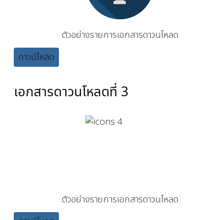
ตัวอย่างรายการเอกสารดาวนโหลด
ดาวน์โหลด
เอกสารดาวนโหลดที่ 3
ตัวอย่างรายการเอกสารดาวนโหลด