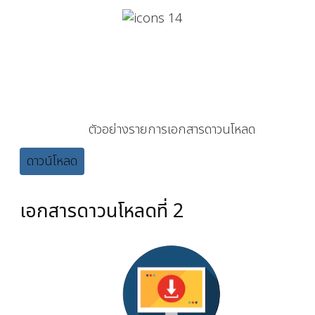
ตัวอย่างรายการเอกสารดาวนโหลด
ดาวน์โหลด
เอกสารดาวนโหลดที่ 2